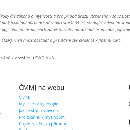
škody dle zákona o myslivosti a pro případ úrazu utrpěného v souvislo
 plně invalidní důchodci, důchodci starší 65 let, studující v denním stud
inné pojištění jim hradí jejich zaměstnavatel na základě hromadné pojist
át ČMMJ. Člen může požádat o převedení své evidence k jinému OMS.
ztotožnění v systému SWDIANA
ČMMJ na webu
ČMMJ
Myslivecká kynologie
Jak se stát myslivcem
V
Pro zvěřinu k myslivcům
Pojďme, děti, za přírodou