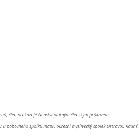
lenů; člen prokazuje členství platným členským průkazem.
/ u pobočného spolku (např. okresní myslivecký spolek Ostrava). Řádné 