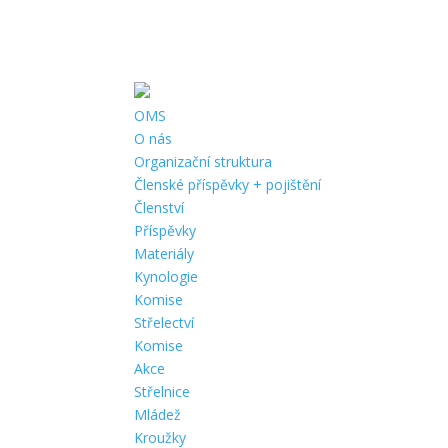
Telefon:
+420 724 727 689 |
Email:
bruntal@cmmj.cz
|
Adresa:
Sa
OMS
O nás
Organizační struktura
Členské příspěvky + pojištění
Členství
Příspěvky
Materiály
Kynologie
Komise
Střelectví
Komise
Akce
Střelnice
Mládež
Kroužky