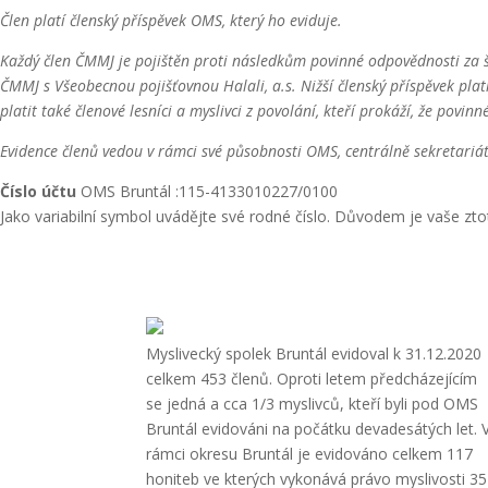
Člen platí členský příspěvek OMS, který ho eviduje.
Každý člen ČMMJ je pojištěn proti následkům povinné odpovědnosti za 
ČMMJ s Všeobecnou pojišťovnou Halali, a.s. Nižší členský příspěvek platí
platit také členové lesníci a myslivci z povolání, kteří prokáží, že pov
Evidence členů vedou v rámci své působnosti OMS, centrálně sekretari
Číslo účtu
OMS Bruntál :115-4133010227/0100
Jako variabilní symbol uvádějte své rodné číslo. Důvodem je vaše 
Myslivecký spolek Bruntál evidoval k 31.12.2020
celkem 453 členů. Oproti letem předcházejícím
se jedná a cca 1/3 myslivců, kteří byli pod OMS
Bruntál evidováni na počátku devadesátých let. 
rámci okresu Bruntál je evidováno celkem 117
honiteb ve kterých vykonává právo myslivosti 35