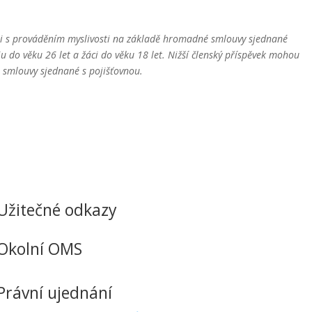
sti s prováděním myslivosti na základě hromadné smlouvy sjednané
iu do věku 26 let a žáci do věku 18 let. Nižší členský příspěvek mohou
né smlouvy sjednané s pojišťovnou.
Užitečné odkazy
Okolní OMS
Právní ujednání